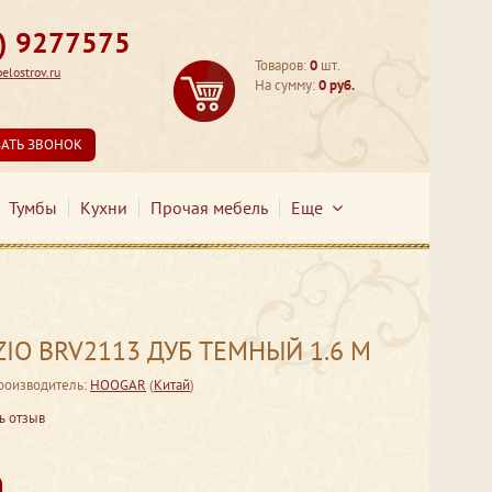
3) 9277575
Товаров:
0
шт.
lostrov.ru
На сумму:
0 руб.
ЗАТЬ ЗВОНОК
Тумбы
Кухни
Прочая мебель
Еще
ZIO BRV2113 ДУБ ТЕМНЫЙ 1.6 М
роизводитель:
HOOGAR
(
Китай
)
ь отзыв