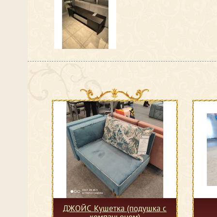
ДЖОЙС Кушетка (подушка с
компаньоном)