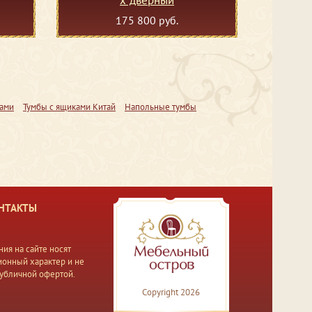
175 800 руб.
ками
Тумбы с ящиками Китай
Напольные тумбы
НТАКТЫ
ия на сайте носят
онный характер и не
публичной офертой.
Copyright 2026