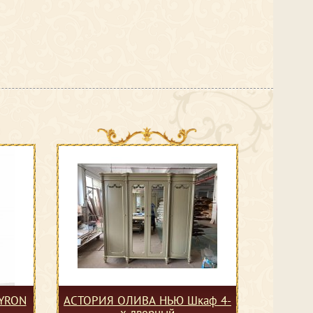
YRON
АСТОРИЯ ОЛИВА НЬЮ Шкаф 4-
х дверный