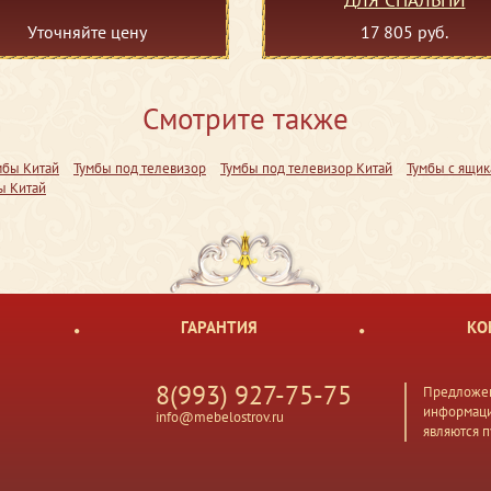
Уточняйте цену
17 805 руб.
Смотрите также
мбы Китай
Тумбы под телевизор
Тумбы под телевизор Китай
Тумбы с ящи
ы Китай
ГАРАНТИЯ
КО
8(993) 927-75-75
Предложен
информаци
info@mebelostrov.ru
являются 