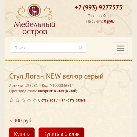
+7 (993) 9277575
Товаров:
0
шт.
На сумму:
0 руб.
Категори
Стул Логан NEW велюр серый
Артикул: 123231
Код: УТ000036514
Производитель:
Фабрики Китая
(
Китай
)
0 отзывов
/
Написать отзыв
5 400 руб.
Купить
Купить в 1 клик