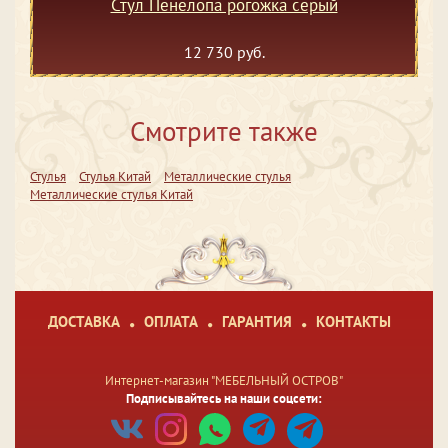
Стул Пенелопа рогожка серый
12 730 руб.
Смотрите также
Стулья
Стулья Китай
Металлические стулья
Металлические стулья Китай
ДОСТАВКА
ОПЛАТА
ГАРАНТИЯ
КОНТАКТЫ
Интернет-магазин "МЕБЕЛЬНЫЙ ОСТРОВ"
Подписывайтесь на наши соцсети: