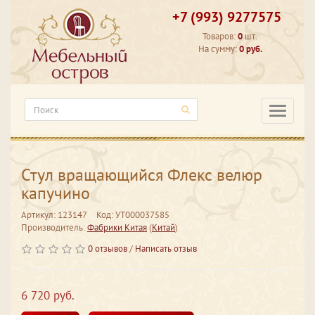
+7 (993) 9277575
Товаров:
0
шт.
На сумму:
0 руб.
Категори
Стул вращающийся Флекс велюр
капучино
Артикул: 123147
Код: УТ000037585
Производитель:
Фабрики Китая
(
Китай
)
0 отзывов
/
Написать отзыв
6 720 руб.