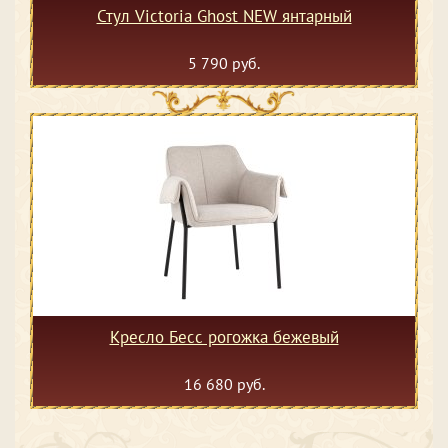
Стул Victoria Ghost NEW янтарный
5 790 руб.
Кресло Бесс рогожка бежевый
16 680 руб.