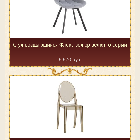
Стул вращающийся Флекс велюр велютто серый
6 670 руб.