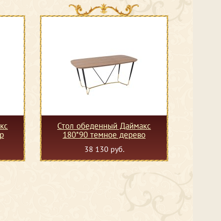
кс
Стол обеденный Даймакс
р
180*90 темное дерево
38 130 руб.