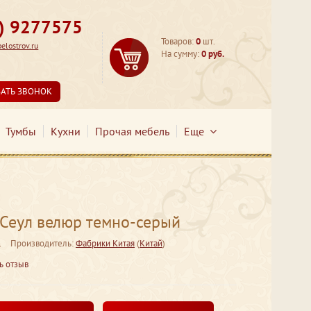
3) 9277575
Товаров:
0
шт.
lostrov.ru
На сумму:
0 руб.
ЗАТЬ ЗВОНОК
Тумбы
Кухни
Прочая мебель
Еще
Сеул велюр темно-серый
1
Производитель:
Фабрики Китая
(
Китай
)
ь отзыв