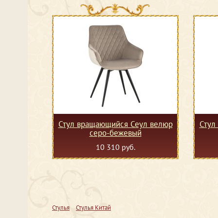
Стул вращающийся Сеул велюр
Стул
серо-бежевый
10 310 руб.
Стулья
Стулья Китай