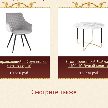
 вращающийся Сеул велюр
Стол обеденный Дайма
светло-серый
110*110 белый мрамо
10 310 руб.
16 990 руб.
Смотрите также