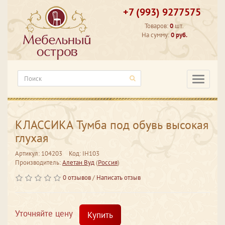
+7 (993) 9277575
Товаров:
0
шт.
На сумму:
0 руб.
Категори
КЛАССИКА Тумба под обувь высокая
глухая
Артикул: 104203
Код: IH103
Производитель:
Алетан Вуд
(
Россия
)
0 отзывов
/
Написать отзыв
Уточняйте цену
Купить