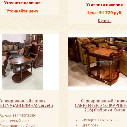
Уточните наличие
Уточните наличие
Уточняйте цену
Цена: 54 720 руб.
Купить
Сервировочный столик
Сервировочный столи
ELINA (АНГЕЛИНА) Carvelli
CARPENTER 216 (КАРПЕН
216) Фабрики Китая
Размер: 964*430*815H
Размер: 1000x520x886
Цвет: темный орех
Цвет: орех
Производитель: Carvelli