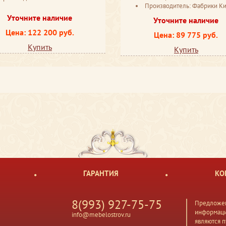
Производитель: Фабрики Ки
Уточните наличие
Уточните наличие
Цена: 122 200 руб.
Цена: 89 775 руб.
Купить
Купить
ГАРАНТИЯ
КО
8(993) 927-75-75
Предложен
информаци
info@mebelostrov.ru
являются 