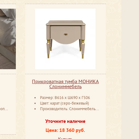
Прикроватная тумба МОНИКА
Слониммебель
Размер: В616 ​х Ш690 ​х Г506
Цвет: карат (серо-бежевый)
оль
Производитель: Слониммебель Беларусь
Уточните наличие
Цена: 18 360 руб.
Купить