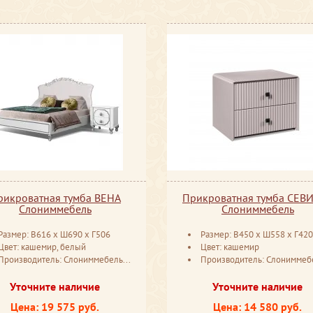
рикроватная тумба ВЕНА
Прикроватная тумба СЕВ
Слониммебель
Слониммебель
Размер: В616 ​x Ш690 ​x Г506
Размер: В450 ​x Ш558 ​x Г420
Цвет: кашемир, белый
Цвет: кашемир
Производитель: Слониммебель Беларусь
Производитель: Слониммебель Бела
Уточните наличие
Уточните наличие
Цена: 19 575 руб.
Цена: 14 580 руб.