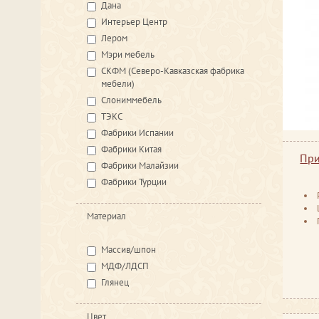
Дана
Интерьер Центр
Лером
Мэри мебель
СКФМ (Северо-Кавказская фабрика
мебели)
Слониммебель
ТЭКС
Фабрики Испании
Фабрики Китая
При
Фабрики Малайзии
Фабрики Турции
Материал
Массив/шпон
МДФ/ЛДСП
Глянец
Цвет