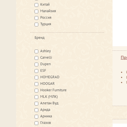
Китай
Малайзия
Россия
Турция
Бренд
Ashley
Пр
Carvelli
Dupen
ESF
HOMEGRAD
HOOGAR
Hooker Furniture
MLK (МЛК)
Алетан Вуд
Арида
Арника
Глазов