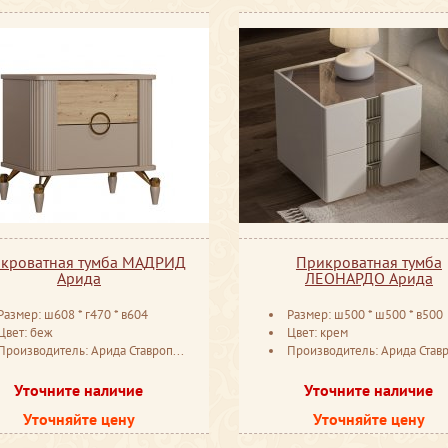
кроватная тумба МАДРИД
Прикроватная тумба
Арида
ЛЕОНАРДО Арида
Размер: ш608 * г470 * в604
Размер: ш500 * ш500 * в500
Цвет: беж
Цвет: крем
Производитель: Арида Ставрополь
Производитель: Арида Ставроп
Уточните наличие
Уточните наличие
Уточняйте цену
Уточняйте цену