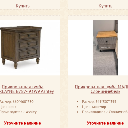
Купить
Купить
Прикроватная тумба
Прикроватная тумба МА
RLAYNE B787- 93W9 Ashley
Слониммебель
Размер: 660*460*730
Размер: 549*507*395
Цвет: орех
Цвет: кашемир
Производитель: Ashley
Производитель: Слониммебель Бела
Уточните наличие
Уточните наличие