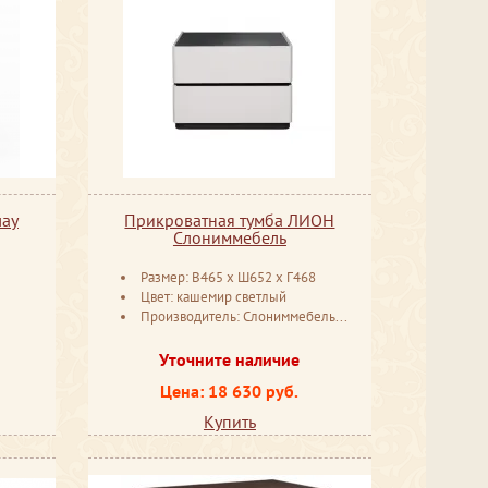
лау
Прикроватная тумба ЛИОН
Слониммебель
Размер: В465 х Ш652 х Г468
D
Цвет: кашемир светлый
Производитель: Слониммебель Беларусь
Уточните наличие
Цена: 18 630 руб.
Купить