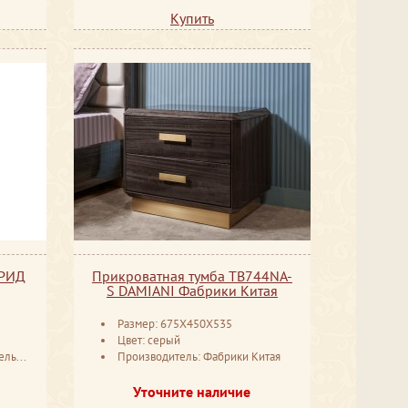
Купить
ДРИД
Прикроватная тумба TB744NA-
S DAMIANI Фабрики Китая
Размер: 675X450X535
Цвет: серый
русь
Производитель: Фабрики Китая
Уточните наличие