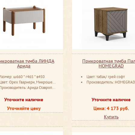
икроватная тумба ЛИНДА
Прикроватная тумба Па
Арида
HOMEGRAD
Размер: ш660 * г465 * в450
Цвет: табак/ грей софт
Цвет: Орех Гварнери, Микрошенилл сатин
Производитель: HOMEGRA
Производитель: Арида Ставрополь
Уточните наличие
Уточните наличие
Уточняйте цену
Цена: 4 173 руб.
Купить