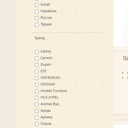
Китай
Малайзия
Россия
Турция
Бренд
Ashley
Пр
Carvelli
Dupen
ESF
HOMEGRAD
HOOGAR
Hooker Furniture
MLK (МЛК)
Алетан Вуд
Арида
Арника
Глазов