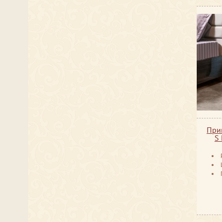
При
S