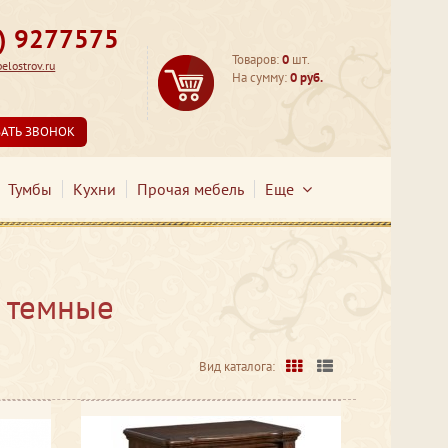
3) 9277575
Товаров:
0
шт.
lostrov.ru
На сумму:
0 руб.
ЗАТЬ ЗВОНОК
Тумбы
Кухни
Прочая мебель
Еще
 темные
Вид каталога: