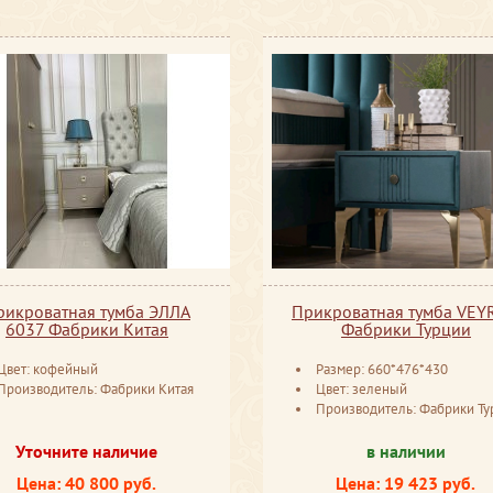
рикроватная тумба ЭЛЛА
Прикроватная тумба VE
6037 Фабрики Китая
Фабрики Турции
Цвет: кофейный
Размер: 660*476*430
Производитель: Фабрики Китая
Цвет: зеленый
Производитель: Фабрики Ту
Уточните наличие
в наличии
Цена: 40 800 руб.
Цена: 19 423 руб.