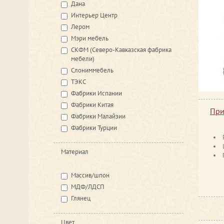
Дана
Интерьер Центр
Лером
Мэри мебель
СКФМ (Северо-Кавказская фабрика
мебели)
Слониммебель
ТЭКС
Фабрики Испании
Фабрики Китая
При
Фабрики Малайзии
Фабрики Турции
Материал
Массив/шпон
МДФ/ЛДСП
Глянец
Цвет