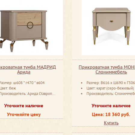
кроватная тумба МАДРИД
Прикроватная тумба МО
Арида
Слониммебель
Размер: ш608 * г470 * в604
Размер: В616 ​х Ш690 ​х Г506
Цвет: беж
Цвет: карат (серо-бежевый)
Производитель: Арида Ставрополь
Производитель: Слониммебель Бела
Уточните наличие
Уточните наличие
Уточняйте цену
Цена: 18 360 руб.
Купить