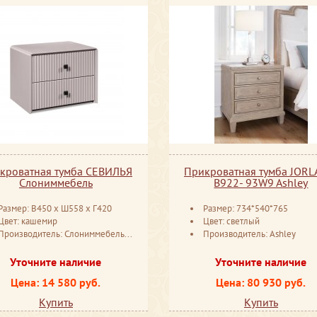
кроватная тумба СЕВИЛЬЯ
Прикроватная тумба JORL
Слониммебель
B922- 93W9 Ashley
Размер: В450 ​x Ш558 ​x Г420
Размер: 734*540*765
Цвет: кашемир
Цвет: светлый
Производитель: Слониммебель Беларусь
Производитель: Ashley
Уточните наличие
Уточните наличие
Цена: 14 580 руб.
Цена: 80 930 руб.
Купить
Купить