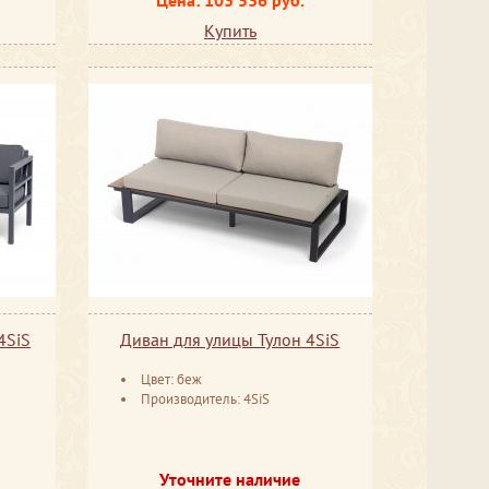
Купить
4SiS
Диван для улицы Тулон 4SiS
Цвет: беж
Производитель: 4SiS
Уточните наличие