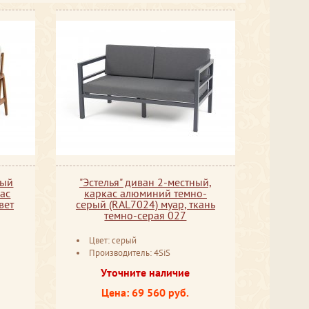
ный
"Эстелья" диван 2-местный,
кас
каркас алюминий темно-
вет
серый (RAL7024) муар, ткань
темно-серая 027
Цвет: серый
Производитель: 4SiS
Уточните наличие
Цена: 69 560 руб.