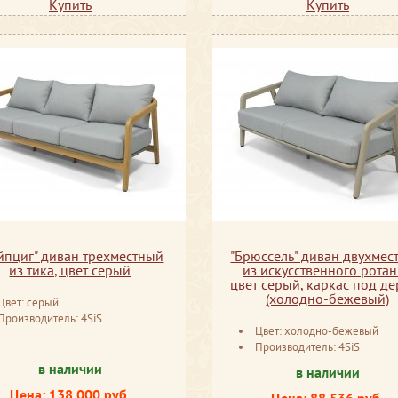
Купить
Купить
йпциг" диван трехместный
"Брюссель" диван двухмес
из тика, цвет серый
из искусственного ротан
цвет серый, каркас под д
(холодно-бежевый)
Цвет: серый
Производитель: 4SiS
Цвет: холодно-бежевый
Производитель: 4SiS
в наличии
в наличии
Цена: 138 000 руб.
Цена: 88 536 руб.