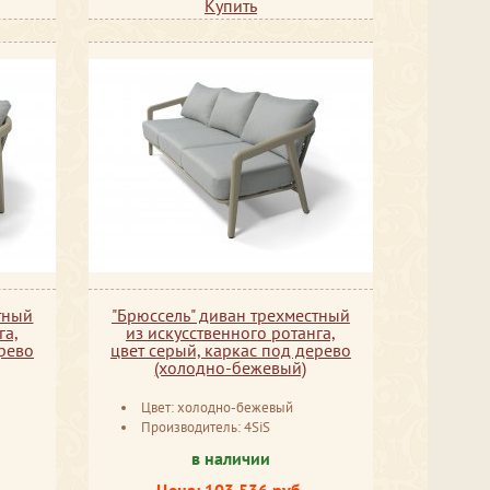
Купить
тный
"Брюссель" диван трехместный
га,
из искусственного ротанга,
ерево
цвет серый, каркас под дерево
(холодно-бежевый)
Цвет: холодно-бежевый
Производитель: 4SiS
в наличии
Цена: 103 536 руб.