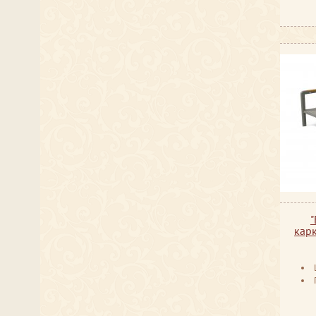
"
карк