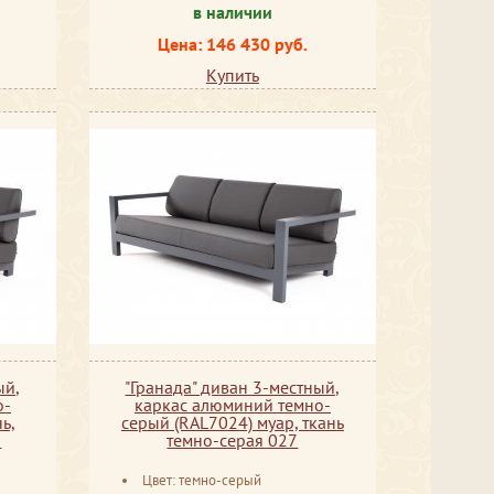
в наличии
Цена: 146 430 руб.
Купить
ый,
"Гранада" диван 3-местный,
о-
каркас алюминий темно-
ь,
серый (RAL7024) муар, ткань
7
темно-серая 027
Цвет: темно-серый