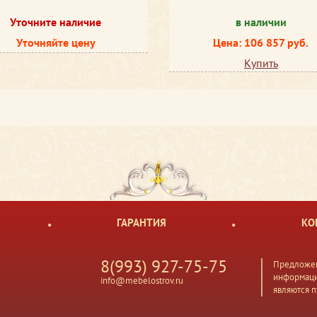
Уточните наличие
в наличии
Уточняйте цену
Цена: 106 857 руб.
Купить
ГАРАНТИЯ
КО
8(993) 927-75-75
Предложен
информаци
info@mebelostrov.ru
являются 