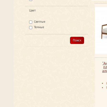
Цвет
Светлые
Темные
Поиск
"А
пл
ал