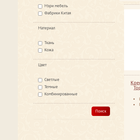
Мэри мебель
Фабрики Китая
Материал
Ткань
Кожа
Цвет
Светлые
Кре
Темные
To
Комбинированные
Поиск