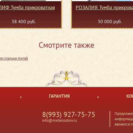
ИФ Тумба прикроватная
РОЗАЛИЯ Тумба прикрова
38 400 руб.
30 000 руб.
Смотрите также
я спальни Китай
ГАРАНТИЯ
КО
8(993) 927-75-75
Предложен
информаци
info@mebelostrov.ru
являются 