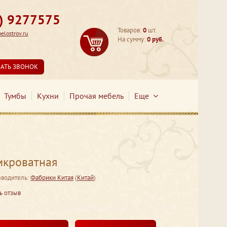
3) 9277575
Товаров:
0
шт.
lostrov.ru
На сумму:
0 руб.
ЗАТЬ ЗВОНОК
Тумбы
Кухни
Прочая мебель
Еще
икроватная
водитель:
Фабрики Китая
(
Китай
)
ь отзыв