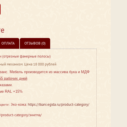
те
ОПЛАТА
ОТЗЫВОВ (0)
и (отрезные фанерные полосы)
ный механизм. Цена 18 000 рублей
ванс. Мебель производится из массива бука и МДФ
55 рабочих дней
казами.
еме RAL +15%
Эко-кожа:
https://tkani.egida.ru/product-category/
 цвете:
u/product-category/энигма/