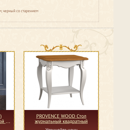
м, черный со старением
)
PROVENCE WOOD Стол
ой с
журнальный квадратный
Уточняйте цену