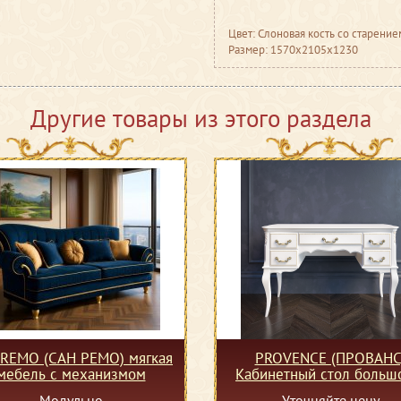
Цвет: Слоновая кость со старение
Размер: 1570x2105x1230
Другие товары из этого раздела
 REMO (САН РЕМО) мягкая
PROVENCE (ПРОВАНС
мебель с механизмом
Кабинетный стол больш
доводчиками
Модульно
Уточняйте цену