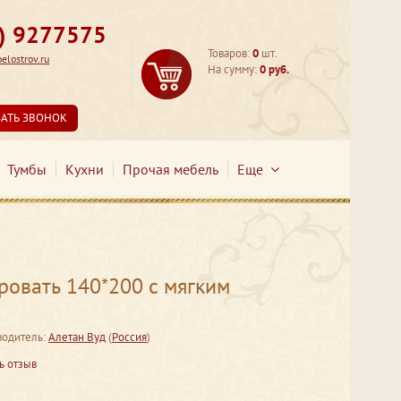
3) 9277575
Товаров:
0
шт.
lostrov.ru
На сумму:
0 руб.
ЗАТЬ ЗВОНОК
Тумбы
Кухни
Прочая мебель
Еще
вать 140*200 с мягким
водитель:
Алетан Вуд
(
Россия
)
ь отзыв