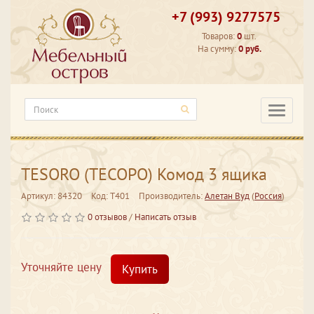
+7 (993) 9277575
Товаров:
0
шт.
На сумму:
0 руб.
Категори
TESORO (ТЕСОРО) Комод 3 ящика
Артикул: 84320
Код: T401
Производитель:
Алетан Вуд
(
Россия
)
0 отзывов
/
Написать отзыв
Уточняйте цену
Купить