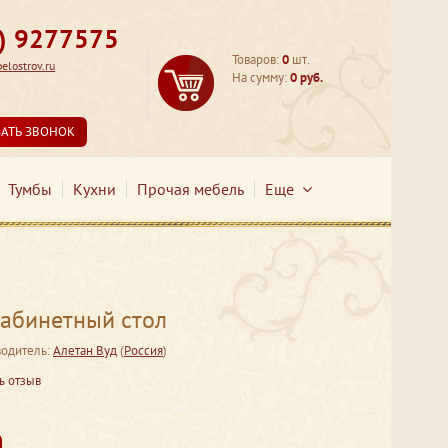
3) 9277575
Товаров:
0
шт.
lostrov.ru
На сумму:
0 руб.
ЗАТЬ ЗВОНОК
Тумбы
Кухни
Прочая мебель
Еще
абинетный стол
одитель:
Алетан Вуд
(
Россия
)
ь отзыв