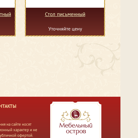
тный
Стол письменный
Уточняйте цену
НТАКТЫ
ия на сайте носят
онный характер и не
публичной офертой.