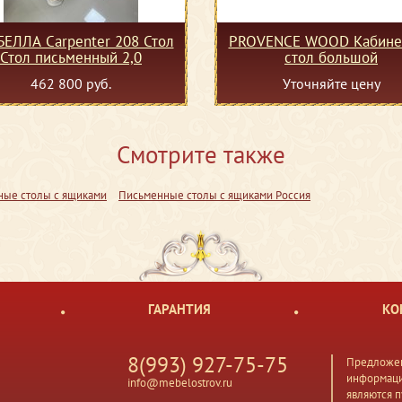
ЕЛЛА Сarpenter 208 Стол
PROVENCE WOOD Кабине
Стол письменный 2,0
стол большой
462 800 руб.
Уточняйте цену
Смотрите также
ые столы с ящиками
Письменные столы с ящиками Россия
ГАРАНТИЯ
КО
8(993) 927-75-75
Предложен
информаци
info@mebelostrov.ru
являются 