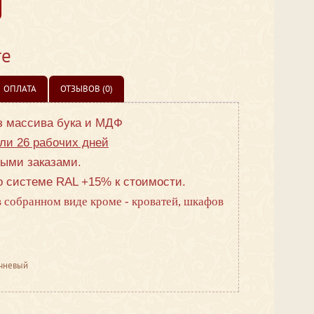
те
ОПЛАТА
ОТЗЫВОВ (0)
з массива бука и МДФ
ли 26 рабочих дней
ными заказами.
 системе RAL +15% к стоимости.
в собранном виде кроме - кроватей, шкафов
ичневый