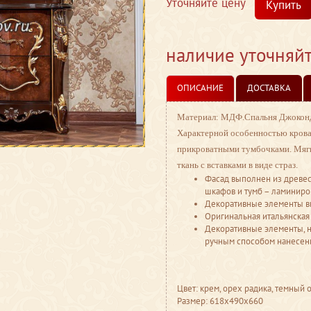
Уточняйте цену
Купить
наличие уточняй
ОПИСАНИЕ
ДОСТАВКА
Материал: МДФ.
Спальня Джоконд
Характерной особенностью кроват
прикроватными тумбочками. Мягкая
ткань с вставками в виде страз.
Фасад выполнен из древес
шкафов и тумб – ламиниро
Декоративные элементы вы
Оригинальная итальянская
Декоративные элементы, н
ручным способом нанесен
Цвет: крем, орех радика, темный 
Размер: 618x490x660