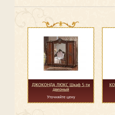
ДЖОКОНДА ЛЮКС Шкаф 5-ти
КО
дверный
Уточняйте цену