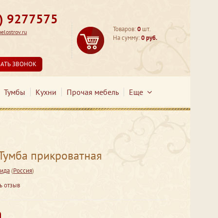
3) 9277575
Товаров:
0
шт.
lostrov.ru
На сумму:
0 руб.
ЗАТЬ ЗВОНОК
Тумбы
Кухни
Прочая мебель
Еще
мба прикроватная
ида
(
Россия
)
ь отзыв