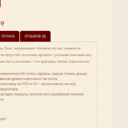
те
ОПЛАТА
ОТЗЫВОВ (0)
а Люкс завораживает обилием гнутых элементов.
и предстаёт изголовье кровати с резными панелями над
 часть изголовья – это красивая, тёплая, бархатистая
новолокнистой плиты, каркасы, задние стенки, днища
ванная древесноволокнистая плита,
полнены из ППУ и ПУ – экологически чистый,
 фурнитура,
акладки покрыты золотой или серебряной патиной
ия.
орех