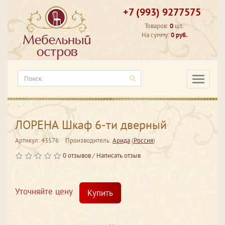
+7 (993) 9277575
Товаров:
0
шт.
На сумму:
0 руб.
Категори
ЛОРЕНА Шкаф 6-ти дверный
Артикул: 43576
Производитель:
Арида
(
Россия
)
0 отзывов
/
Написать отзыв
Уточняйте цену
Купить