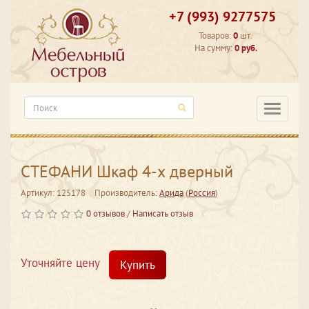
+7 (993) 9277575
Товаров:
0
шт.
На сумму:
0 руб.
Категори
СТЕФАНИ Шкаф 4-х дверный
Артикул: 125178
Производитель:
Арида
(
Россия
)
0 отзывов
/
Написать отзыв
Уточняйте цену
Купить