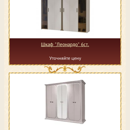
Шкаф "Леонардо" 6ст.
Уточняйте цену