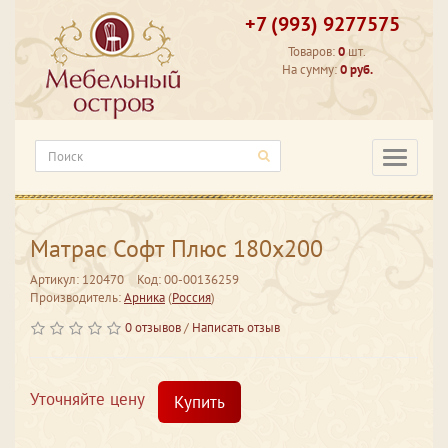
+7 (993) 9277575
Товаров:
0
шт.
На сумму:
0 руб.
Категори
Матрас Софт Плюс 180х200
Артикул: 120470
Код: 00-00136259
Производитель:
Арника
(
Россия
)
0 отзывов
/
Написать отзыв
Уточняйте цену
Купить