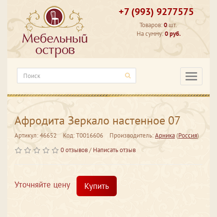
+7 (993) 9277575
Товаров:
0
шт.
На сумму:
0 руб.
Категори
Афродита Зеркало настенное 07
Артикул: 46652
Код: Т0016606
Производитель:
Арника
(
Россия
)
0 отзывов
/
Написать отзыв
Уточняйте цену
Купить