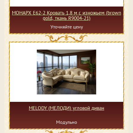
МОНАРХ Е62-2 Кровать 1,8 м с изножьем (brown
gold, ткань R9004-21)
Уточняйте цену
MELODY (МЕЛОДИ) угловой диван
Модульно