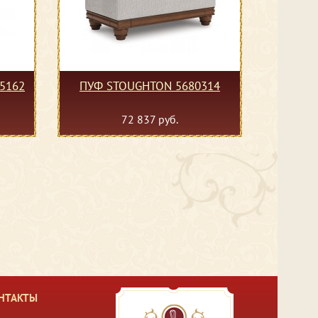
5162
ПУФ STOUGHTON 5680314
72 837 руб.
НТАКТЫ