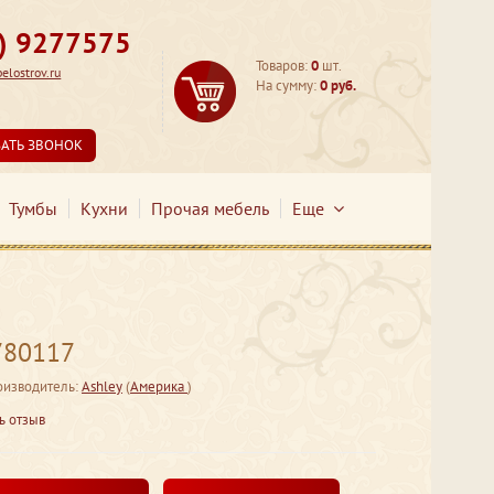
3) 9277575
Товаров:
0
шт.
lostrov.ru
На сумму:
0 руб.
ЗАТЬ ЗВОНОК
Тумбы
Кухни
Прочая мебель
Еще
780117
оизводитель:
Ashley
(
Америка
)
ь отзыв