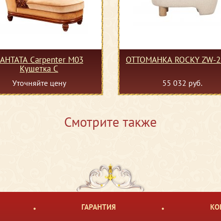
АНТАТА Carpenter M03
ОТТОМАНКА ROCKY ZW-2
Кушетка С
Уточняйте цену
55 032 руб.
Смотрите также
ГАРАНТИЯ
КО