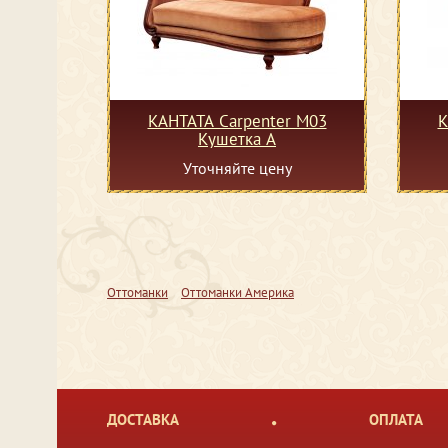
КАНТАТА Carpenter M03
К
Кушетка А
Уточняйте цену
Оттоманки
Оттоманки Америка
ДОСТАВКА
ОПЛАТА