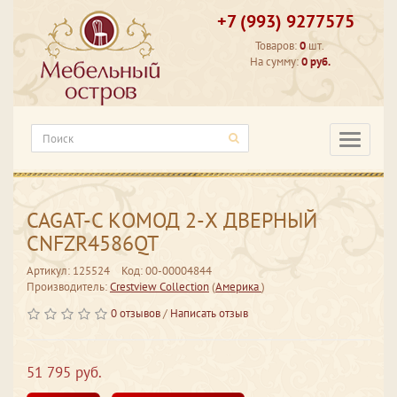
+7 (993) 9277575
Товаров:
0
шт.
На сумму:
0 руб.
Категори
CAGAT-C КОМОД 2-Х ДВЕРНЫЙ
CNFZR4586QT
Артикул: 125524
Код: 00-00004844
Производитель:
Crestview Collection
(
Америка
)
0 отзывов
/
Написать отзыв
51 795 руб.