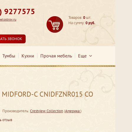
3) 9277575
Товаров:
0
шт.
lostrov.ru
На сумму:
0 руб.
ЗАТЬ ЗВОНОК
Тумбы
Кухни
Прочая мебель
Еще
 MIDFORD-C CNIDFZNR015 СО
Производитель:
Crestview Collection
(
Америка
)
ь отзыв