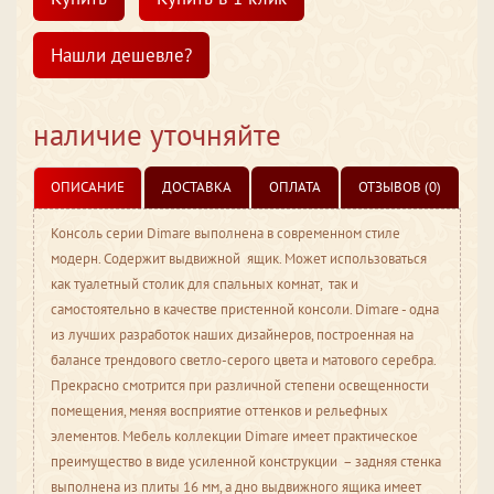
Нашли дешевле?
наличие уточняйте
ОПИСАНИЕ
ДОСТАВКА
ОПЛАТА
ОТЗЫВОВ (0)
Консоль серии Dimare выполнена в современном стиле
модерн. Содержит выдвижной ящик. Может использоваться
как туалетный столик для спальных комнат, так и
самостоятельно в качестве пристенной консоли. Dimare - одна
из лучших разработок наших дизайнеров, построенная на
балансе трендового светло-серого цвета и матового серебра.
Прекрасно смотрится при различной степени освещенности
помещения, меняя восприятие оттенков и рельефных
элементов. Мебель коллекции Dimare имеет практическое
преимущество в виде усиленной конструкции – задняя стенка
выполнена из плиты 16 мм, а дно выдвижного ящика имеет