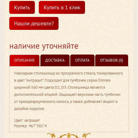
Купить
Купить в 1 клик
Нашли дешевле?
наличие уточняйте
ОПИСАНИЕ
ДОСТАВКА
ОПЛАТА
ОТЗЫВОВ (0)
Накладная столешница из прозрачного стекла, тонированного
в цвет "Антрацит". Подходит для тумбочек серии Dimare
шириной 560 мм цвета D2, D3. Столешница является
дополнительной опцией. Защищает верхнюю часть тумбочки
от преждеврерменного износа, а также добовляет акцент в
дизайне изделия.
Цвет: антрацит
Размер: 467*381*4