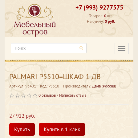
+7 (993) 9277575
Товаров:
0
шт.
На сумму:
0 руб.
Категори
PALMARI P5510=ШКАФ 1 ДВ
Артикул: 93401
Код: P5510
Производитель:
Дана
(
Россия
)
0 отзывов
/
Написать отзыв
27 922 руб.
Купить
Купить в 1 клик