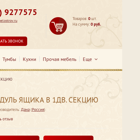
3) 9277575
Товаров:
0
шт.
lostrov.ru
На сумму:
0 руб.
ЗАТЬ ЗВОНОК
Тумбы
Кухни
Прочая мебель
Еще
СЕКЦИЮ
ОДУЛЬ ЯЩИКА В 1ДВ. СЕКЦИЮ
зводитель:
Дана
(
Россия
)
ь отзыв