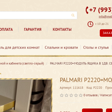
+7 (99
info@mebe
с 10 до 21
ОПЛАТА
ГАРАНТИЯ
КОНТАКТЫ
ЗАКА
ль для детских комнат
Спальни и кровати
Столы и стулья
ной и кабинета (светло-серый)
PALMARI P2220=МОДУЛЬ ЯЩИКА В 1ДВ. 
PALMARI P2220=М
Артикул: 111618
Код: P2220
Прои
0 отзывов
/
Написат