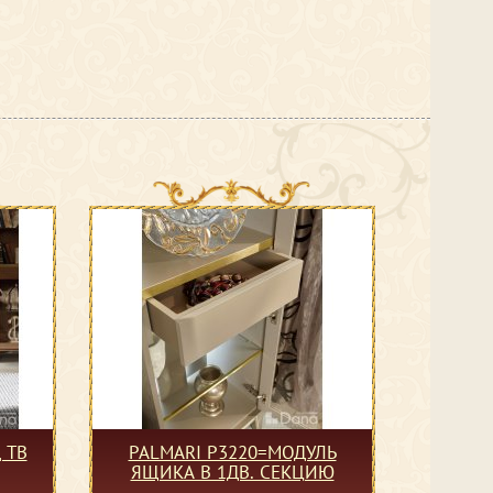
 ТВ
PALMARI P3220=МОДУЛЬ
ЯЩИКА В 1ДВ. СЕКЦИЮ