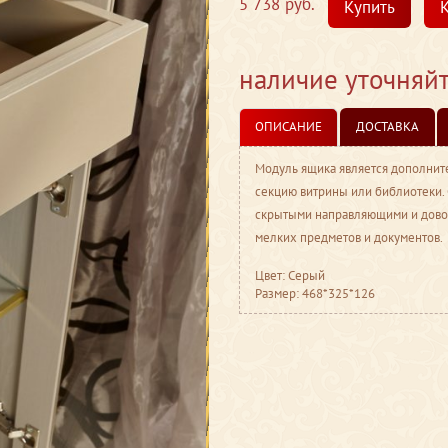
5 738 руб.
Купить
К
наличие уточняй
ОПИСАНИЕ
ДОСТАВКА
Модуль ящика является дополнит
секцию витрины или библиотеки.
скрытыми направляющими и довод
мелких предметов и документов.
Цвет: Серый
Размер: 468*325*126