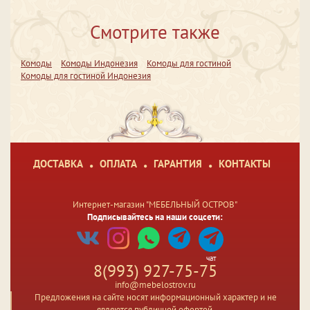
Смотрите также
Комоды
Комоды Индонезия
Комоды для гостиной
Комоды для гостиной Индонезия
ДОСТАВКА
ОПЛАТА
ГАРАНТИЯ
КОНТАКТЫ
Интернет-магазин "МЕБЕЛЬНЫЙ ОСТРОВ"
Подписывайтесь на наши соцсети:
чат
8(993) 927-75-75
info@mebelostrov.ru
Предложения на сайте носят информационный характер и не
являются публичной офертой.