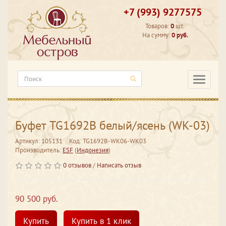
+7 (993) 9277575
Товаров:
0
шт.
На сумму:
0 руб.
Категори
Буфет TG1692B белый/ясень (WK-03)
Артикул: 105131
Код: TG1692B-WK06-WK03
Производитель:
ESF
(
Индонезия
)
0 отзывов
/
Написать отзыв
90 500 руб.
Купить
Купить в 1 клик