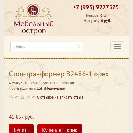
+7 (993) 9277575
Товаров:
0
шт.
На сумму:
0 руб.
Категори
Стол-транформер B2486-1 орех
Артикул: 105260
Код: B2486-1walnut
Производитель:
ESF
(
Индонезия
)
0 отзывов
/
Написать отзыв
41 867 руб.
Купить
Купить в 1 клик