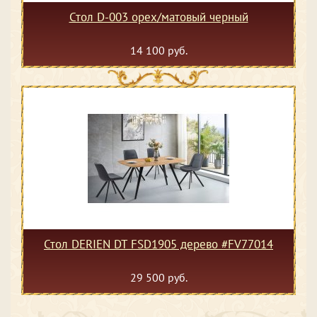
Стол D-003 орех/матовый черный
14 100 руб.
Стол DERIEN DT FSD1905 дерево #FV77014
29 500 руб.