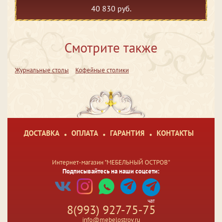
40 830 руб.
Смотрите также
Журнальные столы
Кофейные столики
ДОСТАВКА
ОПЛАТА
ГАРАНТИЯ
КОНТАКТЫ
Интернет-магазин "МЕБЕЛЬНЫЙ ОСТРОВ"
Подписывайтесь на наши соцсети:
чат
8(993) 927-75-75
info@mebelostrov.ru