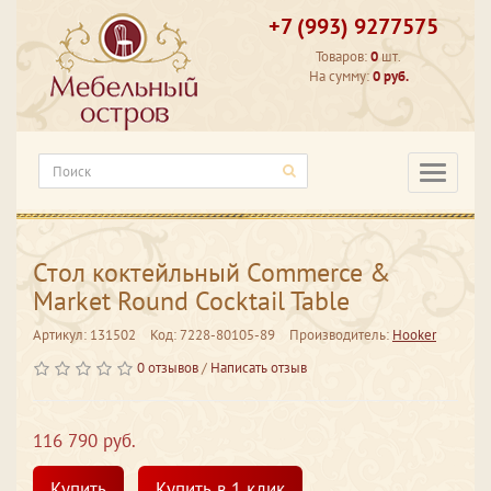
+7 (993) 9277575
Товаров:
0
шт.
На сумму:
0 руб.
Категори
Стол коктейльный Commerce &
Market Round Cocktail Table
Артикул: 131502
Код: 7228-80105-89
Производитель:
Hooker
0 отзывов
/
Написать отзыв
116 790 руб.
Купить
Купить в 1 клик