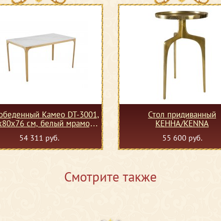
обеденный Камео DT-3001,
Стол придиванный
х80х76 см, белый мрамор
КЕННА/KENNA
(Статуарио)
54 311 руб.
55 600 руб.
Смотрите также