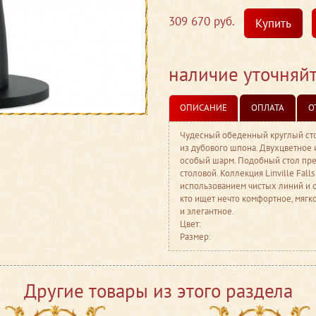
309 670 руб.
Купить
наличие уточняй
ОПИСАНИЕ
ОПЛАТА
О
Чудесный обеденный круглый сто
из дубового шпона. Двухцветное
особый шарм. Подобный стол пре
столовой. Коллекция Linville Fal
использованием чистых линий и 
кто ищет нечто комфортное, мягко
и элегантное.
Цвет:
Размер:
Другие товары из этого раздела