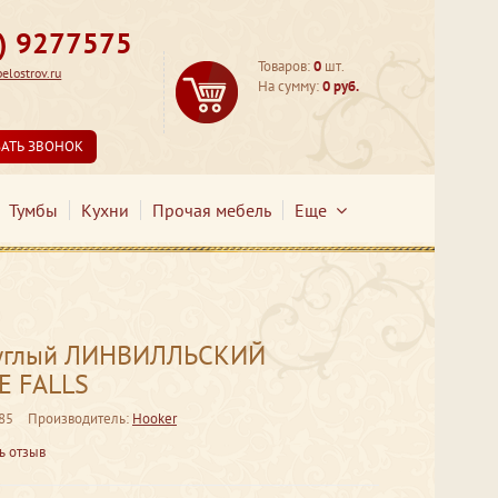
3) 9277575
Товаров:
0
шт.
lostrov.ru
На сумму:
0 руб.
ЗАТЬ ЗВОНОК
Тумбы
Кухни
Прочая мебель
Еще
руглый ЛИНВИЛЛЬСКИЙ
E FALLS
85
Производитель:
Hooker
ь отзыв