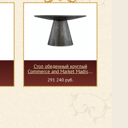
Стол обеденный круглый
Commerce and Market Madison
Round Dining Table
291 240 руб.