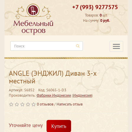
+7 (993) 9277575
Товаров:
0
шт.
На сумму:
0 руб.
Категори
ANGLE (ЭНДЖИЛ) Диван 3-х
местный
Артикул: 56852
Код: S6065-1-D3
Производитель:
Фабрики Индонезии
(
Индонезия
)
0 отзывов
/
Написать отзыв
Уточняйте цену
Купить