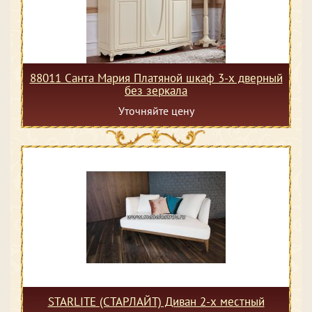
88011 Санта Мария Платяной шкаф 3-х дверный
без зеркала
Уточняйте цену
STARLITE (СТАРЛАЙТ) Диван 2-х местный