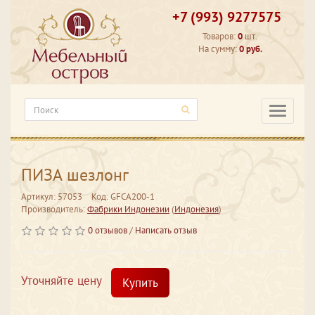
+7 (993) 9277575
Товаров:
0
шт.
На сумму:
0 руб.
Категори
ПИЗА шезлонг
Артикул: 57053
Код: GFCA200-1
Производитель:
Фабрики Индонезии
(
Индонезия
)
0 отзывов
/
Написать отзыв
Уточняйте цену
Купить