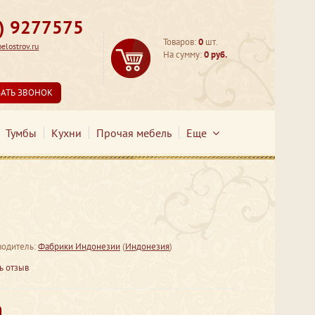
3) 9277575
Товаров:
0
шт.
lostrov.ru
На сумму:
0 руб.
ЗАТЬ ЗВОНОК
Тумбы
Кухни
Прочая мебель
Еще
водитель:
Фабрики Индонезии
(
Индонезия
)
ь отзыв