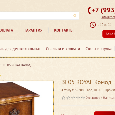
+7 (99
info@mebe
с 10 до 21
ОПЛАТА
ГАРАНТИЯ
КОНТАКТЫ
ЗАКА
ль для детских комнат
Спальни и кровати
Столы и стулья
BL05 ROYAL Комод
BL05 ROYAL Комод
Артикул: 65208
Код: BL05
Произ
0 отзывов
/
Написат