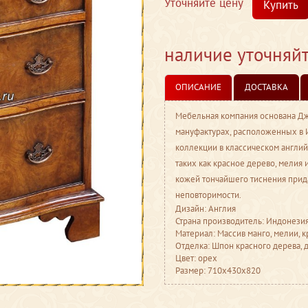
Уточняйте цену
Купить
наличие уточняй
ОПИСАНИЕ
ДОСТАВКА
Мебельная компания основана Дж
мануфактурах, расположенных в 
коллекции в классическом англий
таких как красное дерево, мелия 
кожей тончайшего тиснения прид
неповторимости.
Дизайн: Англия
Страна производитель: Индонези
Материал: Массив манго, мелии, 
Отделка: Шпон красного дерева, д
Цвет: орех
Размер: 710x430x820