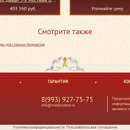
(кожзам)
403 560 руб.
Уточняйте цену
Смотрите также
ды для спальни Индонезия
ГАРАНТИЯ
КО
8(993) 927-75-75
Предложен
информаци
info@mebelostrov.ru
являются 
Политика конфиденциальности
,
Пользовательское соглашение