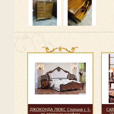
ДЖОКОНДА ЛЮКС Спальня с 5-
CAR
ти дверным шкафом
21