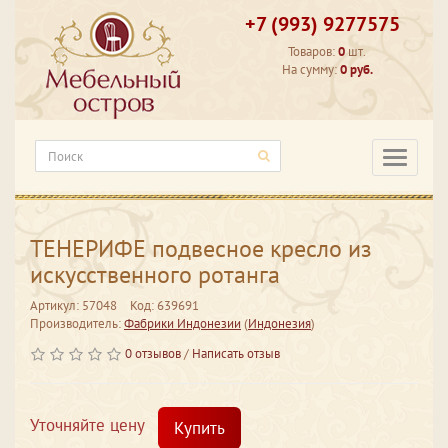
+7 (993) 9277575
Товаров:
0
шт.
На сумму:
0 руб.
Категори
ТЕНЕРИФЕ подвесное кресло из
искусственного ротанга
Артикул: 57048
Код: 639691
Производитель:
Фабрики Индонезии
(
Индонезия
)
0 отзывов
/
Написать отзыв
Уточняйте цену
Купить