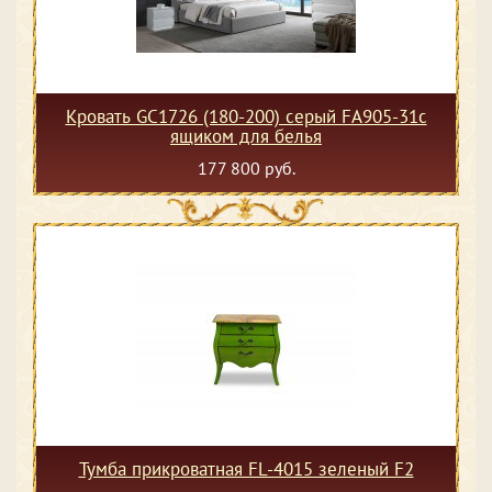
Кровать GC1726 (180-200) серый FA905-31с
ящиком для белья
177 800 руб.
Тумба прикроватная FL-4015 зеленый F2