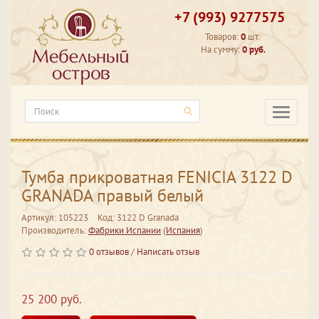
+7 (993) 9277575
Товаров:
0
шт.
На сумму:
0 руб.
Категори
Тумба прикроватная FENICIA 3122 D
GRANADA правый белый
Артикул: 105223
Код: 3122 D Granada
Производитель:
Фабрики Испании
(
Испания
)
0 отзывов
/
Написать отзыв
25 200 руб.