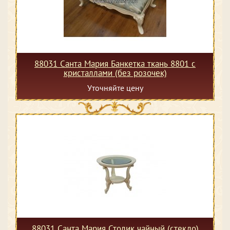
88031 Санта Мария Банкетка ткань 8801 с
кристаллами (без розочек)
Уточняйте цену
88031 Санта Мария Столик чайный (стекло)