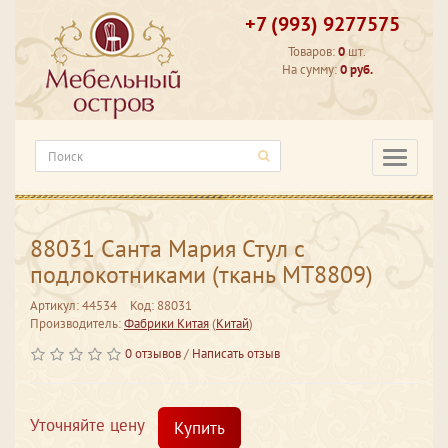
+7 (993) 9277575
Товаров:
0
шт.
На сумму:
0 руб.
Категори
88031 Санта Мария Стул с
подлокотниками (ткань МТ8809)
Артикул: 44534
Код: 88031
Производитель:
Фабрики Китая
(
Китай
)
0 отзывов
/
Написать отзыв
Уточняйте цену
Купить