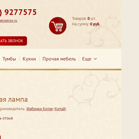
3) 9277575
Товаров:
0
шт.
lostrov.ru
На сумму:
0 руб.
ЗАТЬ ЗВОНОК
Тумбы
Кухни
Прочая мебель
Еще
ая лампа
роизводитель:
Фабрики Китая
(
Китай
)
ь отзыв