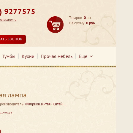
3) 9277575
Товаров:
0
шт.
lostrov.ru
На сумму:
0 руб.
ЗАТЬ ЗВОНОК
Тумбы
Кухни
Прочая мебель
Еще
ая лампа
роизводитель:
Фабрики Китая
(
Китай
)
ь отзыв