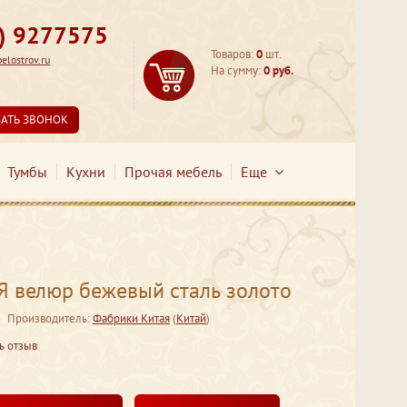
3) 9277575
Товаров:
0
шт.
lostrov.ru
На сумму:
0 руб.
ЗАТЬ ЗВОНОК
Тумбы
Кухни
Прочая мебель
Еще
 велюр бежевый сталь золото
Производитель:
Фабрики Китая
(
Китай
)
ь отзыв