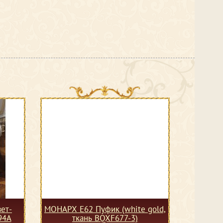
ет-
МОНАРХ Е62 Пуфик (white gold,
94A
ткань BQXF677-3)