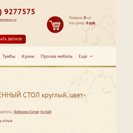
3) 9277575
Товаров:
0
шт.
lostrov.ru
На сумму:
0 руб.
ЗАТЬ ЗВОНОК
Тумбы
Кухни
Прочая мебель
Еще
ННЫЙ СТОЛ круглый, цвет-
дитель:
Фабрики Китая
(
Китай
)
ь отзыв