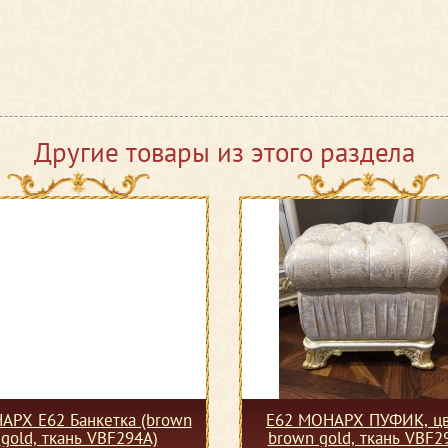
Другие товары из этого раздела
АРХ Е62 Банкетка (brown
Е62 МОНАРХ ПУФИК, цв
gold, ткань VBF294A)
brown gold, ткань VBF2