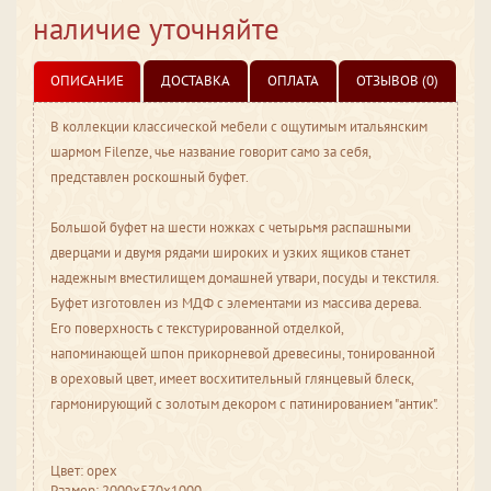
наличие уточняйте
ОПИСАНИЕ
ДОСТАВКА
ОПЛАТА
ОТЗЫВОВ (0)
В коллекции классической мебели с ощутимым итальянским
шармом Filenze, чье название говорит само за себя,
представлен роскошный буфет.
Большой буфет на шести ножках с четырьмя распашными
дверцами и двумя рядами широких и узких ящиков станет
надежным вместилищем домашней утвари, посуды и текстиля.
Буфет изготовлен из МДФ с элементами из массива дерева.
Его поверхность с текстурированной отделкой,
напоминающей шпон прикорневой древесины, тонированной
в ореховый цвет, имеет восхитительный глянцевый блеск,
гармонирующий с золотым декором с патинированием "антик".
Цвет: орех
Размер: 2000x570x1000