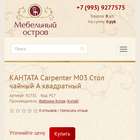
+7 (993) 9277575
Товаров:
0
шт.
На сумму:
0 руб.
Категори
КАНТАТА Carpenter M03 Стол
чайный А квадратный
Артикул: 92731
Код: Р17
Производитель:
Фабрики Китая
(
Китай
)
0 отзывов
/
Написать отзыв
Уточняйте цену
Купить