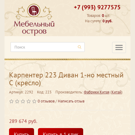
+7 (993) 9277575
Товаров:
0
шт.
На сумму:
0 руб.
Категори
Карпентер 223 Диван 1-но местный
С (кресло)
Артикул: 2292
Код: 223
Производитель:
Фабрики Китая
(
Китай
)
0 отзывов
/
Написать отзыв
289 674 руб.
Купить
Купить в 1 клик