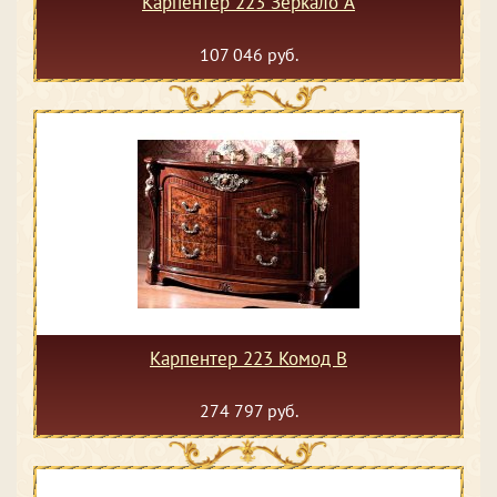
Карпентер 223 Зеркало А
107 046 руб.
Карпентер 223 Комод В
274 797 руб.