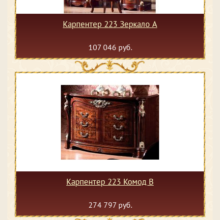
Карпентер 223 Зеркало А
107 046 руб.
Карпентер 223 Комод В
274 797 руб.