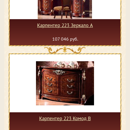
Карпентер 223 Зеркало А
107 046 руб.
Карпентер 223 Комод В