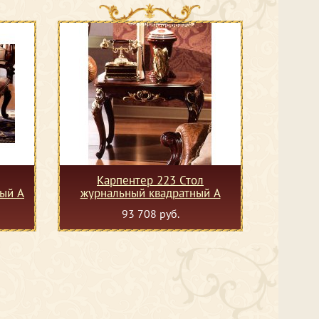
Карпентер 223 Стол
ый А
журнальный квадратный А
93 708 руб.