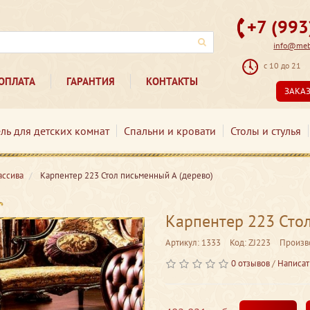
+7 (99
info@mebe
с 10 до 21
ОПЛАТА
ГАРАНТИЯ
КОНТАКТЫ
ЗАКА
ль для детских комнат
Спальни и кровати
Столы и стулья
ассива
Карпентер 223 Стол письменный А (дерево)
Карпентер 223 Стол
Артикул: 1333
Код: ZJ223
Произв
0 отзывов
/
Написат