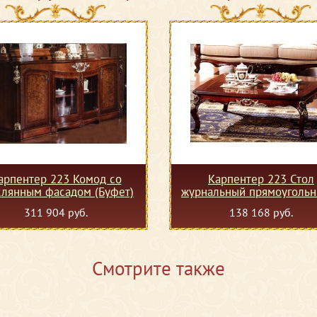
арпентер 223 Комод со
Карпентер 223 Стол
клянным фасадом (Буфет)
журнальный прямоугольн
311 904 руб.
138 168 руб.
Смотрите также