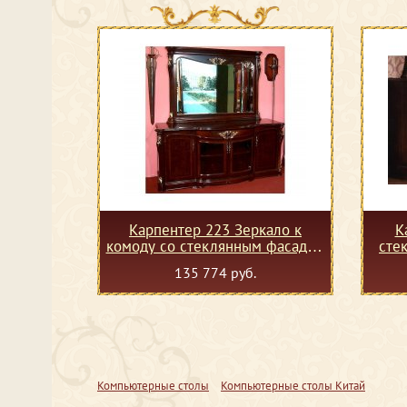
Карпентер 223 Зеркало к
К
комоду со стеклянным фасадом
сте
(буфету)
135 774 руб.
Компьютерные столы
Компьютерные столы Китай