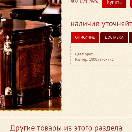
402 021 руб.
Купить
наличие уточняй
ОПИСАНИЕ
ДОСТАВКА
Цвет: орех
Размер: 1800x870x772
Другие товары из этого раздела