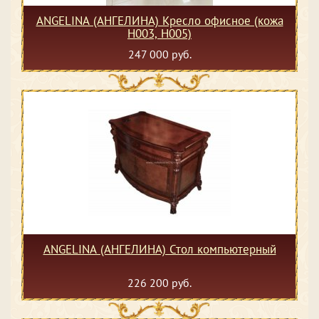
ANGELINA (АНГЕЛИНА) Кресло офисное (кожа
Н003, Н005)
247 000 руб.
ANGELINA (АНГЕЛИНА) Стол компьютерный
226 200 руб.