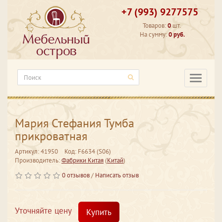
+7 (993) 9277575
Товаров:
0
шт.
На сумму:
0 руб.
Категори
Мария Стефания Тумба
прикроватная
Артикул: 41950
Код: F6634 (S06)
Производитель:
Фабрики Китая
(
Китай
)
0 отзывов
/
Написать отзыв
Уточняйте цену
Купить