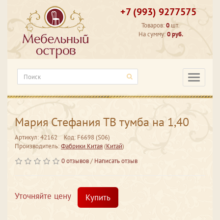
+7 (993) 9277575
Товаров:
0
шт.
На сумму:
0 руб.
Категори
Мария Стефания ТВ тумба на 1,40
Артикул: 42162
Код: F6698 (S06)
Производитель:
Фабрики Китая
(
Китай
)
0 отзывов
/
Написать отзыв
Уточняйте цену
Купить